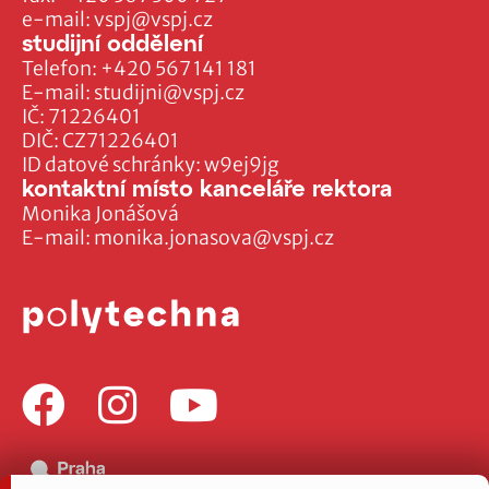
e-mail:
vspj@vspj.cz
studijní oddělení
Telefon:
+420 567 141 181
E-mail:
studijni@vspj.cz
IČ: 71226401
DIČ: CZ71226401
ID datové schránky: w9ej9jg
kontaktní místo kanceláře rektora
Monika Jonášová
E-mail:
monika.jonasova@vspj.cz