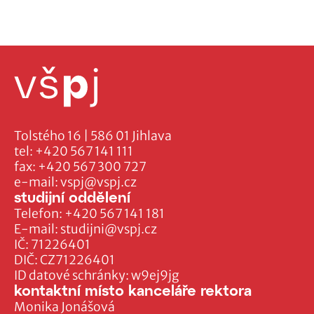
Tolstého 16 | 586 01 Jihlava
tel:
+420 567 141 111
fax:
+420 567 300 727
e-mail:
vspj@vspj.cz
studijní oddělení
Telefon:
+420 567 141 181
E-mail:
studijni@vspj.cz
IČ: 71226401
DIČ: CZ71226401
ID datové schránky: w9ej9jg
kontaktní místo kanceláře rektora
Monika Jonášová