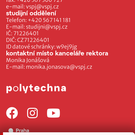
fax:
+420 567 300 727
e-mail:
vspj@vspj.cz
studijní oddělení
Telefon:
+420 567 141 181
E-mail:
studijni@vspj.cz
IČ: 71226401
DIČ: CZ71226401
ID datové schránky: w9ej9jg
kontaktní místo kanceláře rektora
Monika Jonášová
E-mail:
monika.jonasova@vspj.cz