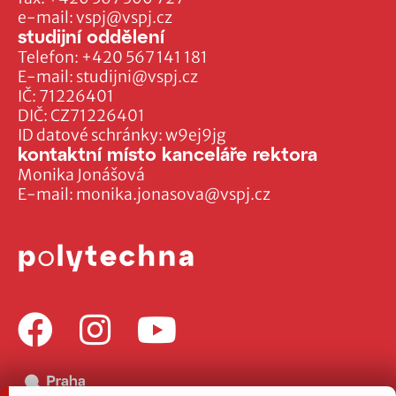
e-mail:
vspj@vspj.cz
studijní oddělení
Telefon:
+420 567 141 181
E-mail:
studijni@vspj.cz
IČ: 71226401
DIČ: CZ71226401
ID datové schránky: w9ej9jg
kontaktní místo kanceláře rektora
Monika Jonášová
E-mail:
monika.jonasova@vspj.cz