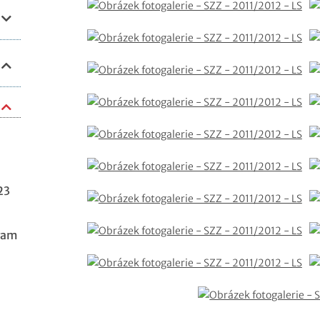
23
ram