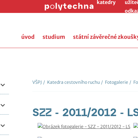
katedry
užite
odka
úvod
studium
státní závěrečné zkoušk
VŠPJ
/
Katedra cestovního ruchu
/
Fotogalerie
/
Fo
SZZ - 2011/2012 - L