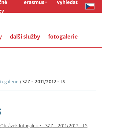
čné
erasmus+
vyhledat
zy
y
další služby
fotogalerie
togalerie
/ SZZ - 2011/2012 - LS
S