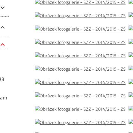
23
ram