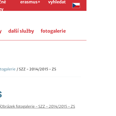
čné
erasmus+
vyhledat
zy
y
další služby
fotogalerie
togalerie
/ SZZ - 2014/2015 - ZS
S