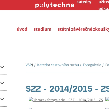
katedry
užite
odka
úvod
studium
státní závěrečné zkoušk
VŠPJ
/
Katedra cestovního ruchu
/
Fotogalerie
/
Fo
SZZ - 2014/2015 - Z