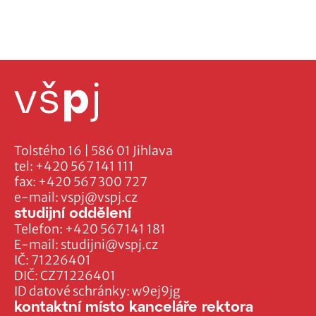
Tolstého 16 | 586 01 Jihlava
tel:
+420 567 141 111
fax:
+420 567 300 727
e-mail:
vspj@vspj.cz
studijní oddělení
Telefon:
+420 567 141 181
E-mail:
studijni@vspj.cz
IČ: 71226401
DIČ: CZ71226401
ID datové schránky: w9ej9jg
kontaktní místo kanceláře rektora