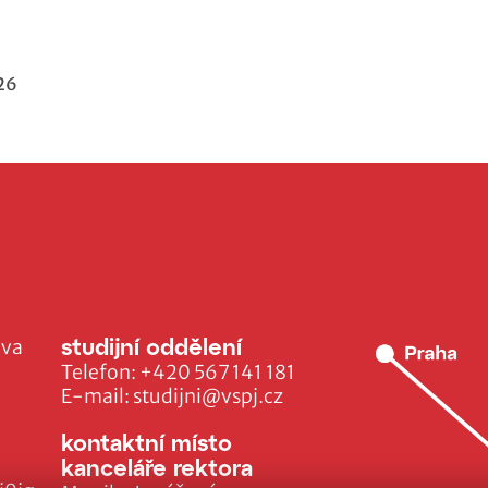
26
studijní oddělení
ava
Telefon:
+420 567 141 181
E-mail:
studijni@vspj.cz
kontaktní místo
kanceláře rektora