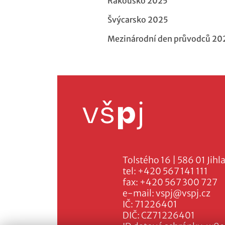
Rakousko 2025
Švýcarsko 2025
Mezinárodní den průvodců 20
Tolstého 16 | 586 01 Jihl
tel:
+420 567 141 111
fax:
+420 567 300 727
e-mail:
vspj@vspj.cz
IČ: 71226401
DIČ: CZ71226401