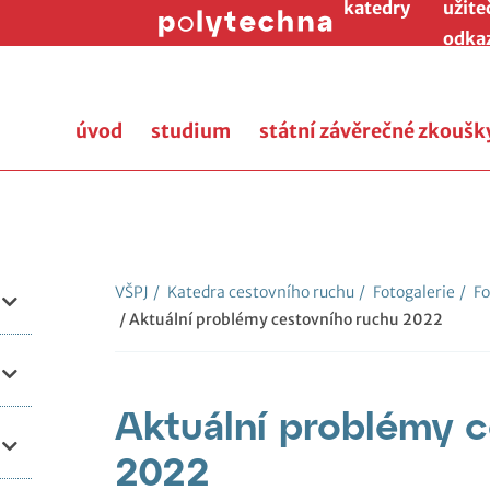
katedry
užite
odka
úvod
studium
státní závěrečné zkoušk
VŠPJ
/
Katedra cestovního ruchu
/
Fotogalerie
/
Fo
/ Aktuální problémy cestovního ruchu 2022
Aktuální problémy 
2022