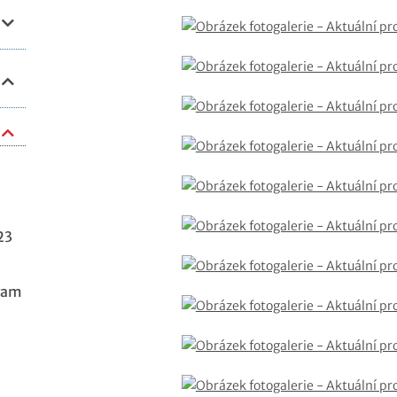
23
ram