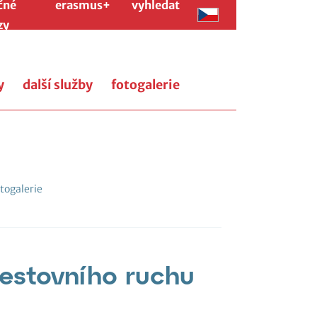
čné
erasmus+
vyhledat
zy
y
další služby
fotogalerie
togalerie
cestovního ruchu