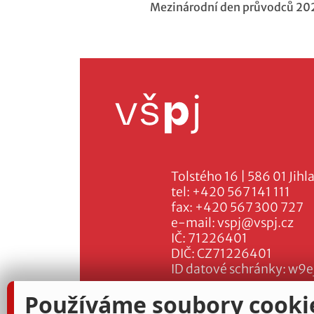
Mezinárodní den průvodců 20
Tolstého 16 | 586 01 Jihl
tel:
+420 567 141 111
fax:
+420 567 300 727
e-mail:
vspj@vspj.cz
IČ: 71226401
DIČ: CZ71226401
ID datové schránky: w9e
Používáme soubory cooki