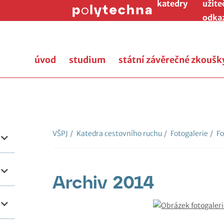
katedry
užite
odka
úvod
studium
státní závěrečné zkoušk
VŠPJ
/
Katedra cestovního ruchu
/
Fotogalerie
/
Fo
Archiv 2014