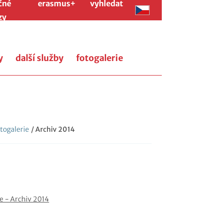
čné
erasmus+
vyhledat
zy
y
další služby
fotogalerie
togalerie
/ Archiv 2014