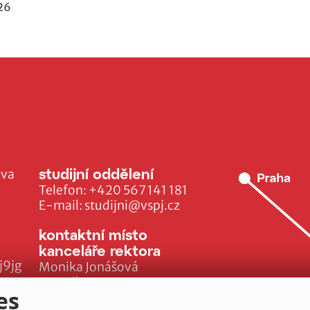
26
studijní oddělení
ava
Telefon:
+420 567 141 181
E-mail:
studijni@vspj.cz
kontaktní místo
kanceláře rektora
j9jg
Monika Jonášová
E-mail:
es
monika.jonasova@vspj.cz