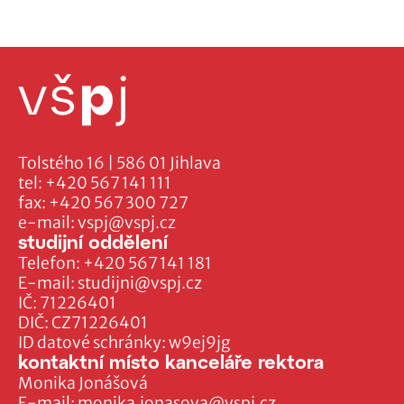
Tolstého 16 | 586 01 Jihlava
tel:
+420 567 141 111
fax:
+420 567 300 727
e-mail:
vspj@vspj.cz
studijní oddělení
Telefon:
+420 567 141 181
E-mail:
studijni@vspj.cz
IČ: 71226401
DIČ: CZ71226401
ID datové schránky: w9ej9jg
kontaktní místo kanceláře rektora
Monika Jonášová
E-mail:
monika.jonasova@vspj.cz