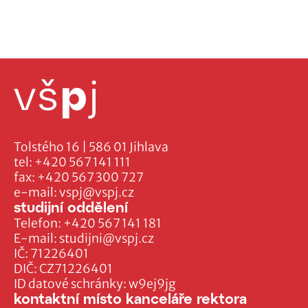
Tolstého 16 | 586 01 Jihlava
tel:
+420 567 141 111
fax:
+420 567 300 727
e-mail:
vspj@vspj.cz
studijní oddělení
Telefon:
+420 567 141 181
E-mail:
studijni@vspj.cz
IČ: 71226401
DIČ: CZ71226401
ID datové schránky: w9ej9jg
kontaktní místo kanceláře rektora