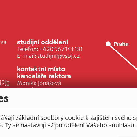
studijní oddělení
ava
Telefon:
+420 567 141 181
E-mail:
studijni@vspj.cz
kontaktní místo
kanceláře rektora
j9jg
Monika Jonášová
E-mail:
es
monika.jonasova@vspj.cz
ívají základní soubory cookie k zajištění svého 
e. Ty se nastavují až po udělení Vašeho souhlasu.