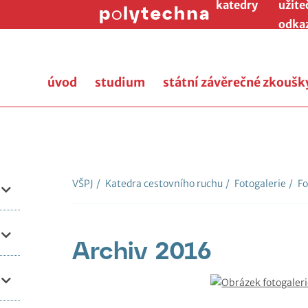
katedry
užite
odka
úvod
studium
státní závěrečné zkoušk
VŠPJ
/
Katedra cestovního ruchu
/
Fotogalerie
/
Fo
Archiv 2016