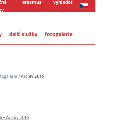
čné
erasmus+
vyhledat
zy
y
další služby
fotogalerie
togalerie
/ Archiv 2016