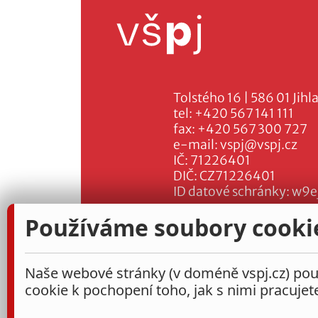
Tolstého 16 | 586 01 Jihl
tel:
+420 567 141 111
fax:
+420 567 300 727
e-mail:
vspj@vspj.cz
IČ: 71226401
DIČ: CZ71226401
ID datové schránky: w9e
Používáme soubory cooki
Naše webové stránky (v doméně vspj.cz) použ
cookie k pochopení toho, jak s nimi pracujet