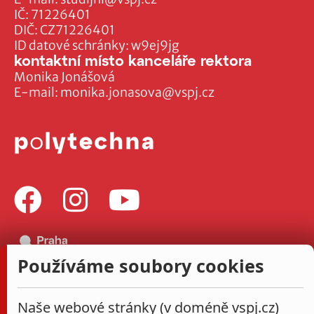
IČ: 71226401
DIČ: CZ71226401
ID datové schránky: w9ej9jg
kontaktní místo kanceláře rektora
Monika Jonášová
E-mail:
monika.jonasova@vspj.cz
Používáme soubory cookies
Naše webové stránky (v doméně vspj.cz)