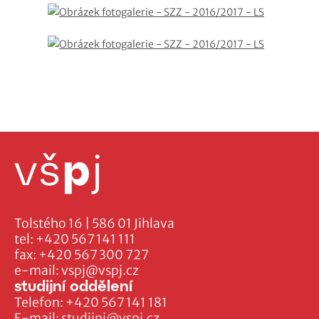
Tolstého 16 | 586 01 Jihlava
tel:
+420 567 141 111
fax:
+420 567 300 727
e-mail:
vspj@vspj.cz
studijní oddělení
Telefon:
+420 567 141 181
E-mail:
studijni@vspj.cz