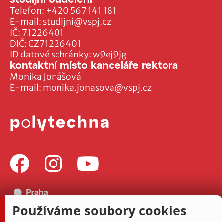
Telefon:
+420 567 141 181
E-mail:
studijni@vspj.cz
IČ: 71226401
DIČ: CZ71226401
ID datové schránky: w9ej9jg
kontaktní místo kanceláře rektora
Monika Jonášová
E-mail:
monika.jonasova@vspj.cz
Používáme soubory cookies