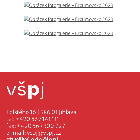
Tolstého 16 | 586 01 Jihlava
tel:
+420 567 141 111
fax:
+420 567 300 727
e-mail:
vspj@vspj.cz
studijní oddělení