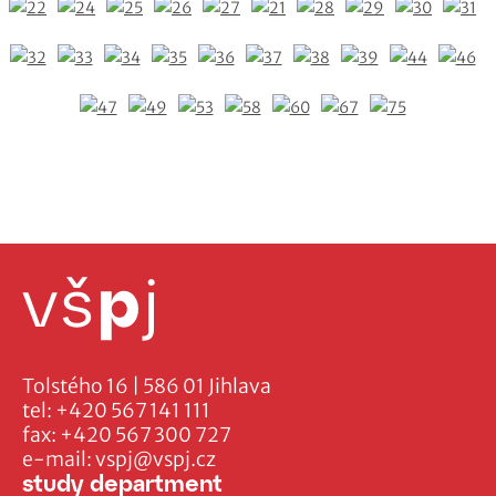
Tolstého 16 | 586 01 Jihlava
tel:
+420 567 141 111
fax:
+420 567 300 727
e-mail:
vspj@vspj.cz
study department